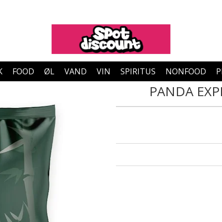
K
FOOD
ØL
VAND
VIN
SPIRITUS
NONFOOD
P
PANDA EXP