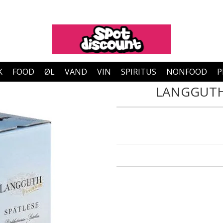
K
FOOD
ØL
VAND
VIN
SPIRITUS
NONFOOD
P
LANGGUTH 